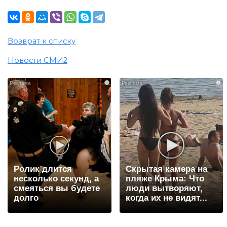
Возврат к списку
Новости СМИ2
i
i
Ролик длится
Скрытая камера на
несколько секунд, а
пляже Крыма: Что
смеяться вы будете
люди вытворяют,
долго
когда их не видят...