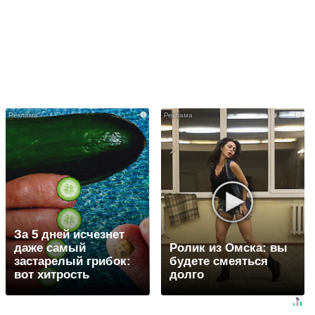
i
i
За 5 дней исчезнет
даже самый
Ролик из Омска: вы
застарелый грибок:
будете смеяться
вот хитрость
долго