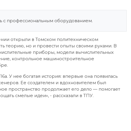
ть с профессиональным оборудованием.
нии открыли в Томском политехническом
ать теорию, но и провести опыты своими руками. В
ычислительные приборы, модели вычислительных
ение, контрольное машиностроительное
бре.
16а. У нее богатая история: впервые она появилась
нженеров. Ее создателем и вдохновителем был
ое пространство продолжает его дело — помогает
ать смелые идеи», - рассказали в ТПУ.