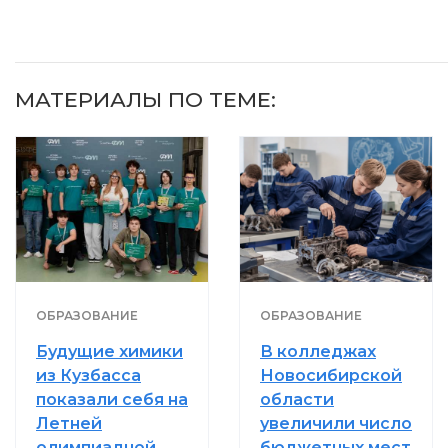
МАТЕРИАЛЫ ПО ТЕМЕ:
ОБРАЗОВАНИЕ
ОБРАЗОВАНИЕ
Будущие химики
В колледжах
из Кузбасса
Новосибирской
показали себя на
области
Летней
увеличили число
олимпиадной
бюджетных мест