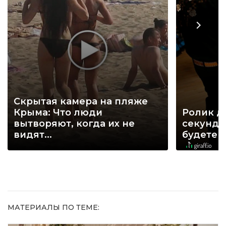
Скрытая камера на пляже
Крыма: Что люди
Ролик д
вытворяют, когда их не
секунд, 
видят...
будете 
МАТЕРИАЛЫ ПО ТЕМЕ: