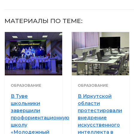
МАТЕРИАЛЫ ПО ТЕМЕ:
ОБРАЗОВАНИЕ
ОБРАЗОВАНИЕ
В Туве
В Иркутской
школьники
области
завершили
протестировали
профориентационную
внедрение
школу
искусственного
«Молодежный
интеллекта в