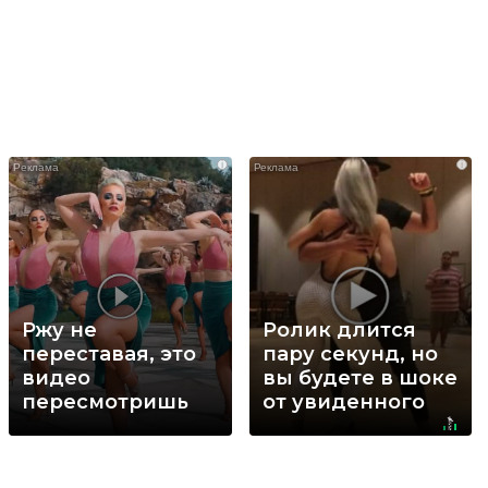
i
i
Ржу не
Ролик длится
переставая, это
пару секунд, но
видео
вы будете в шоке
пересмотришь
от увиденного
не раз