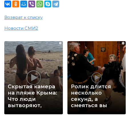
Возврат к списку
Новости СМИ2
i
i
Скрытая камера
Ролик длится
на пляже Крыма:
несколько
Что люди
секунд, а
вытворяют,
смеяться вы
когда их не
будете долго
видят...