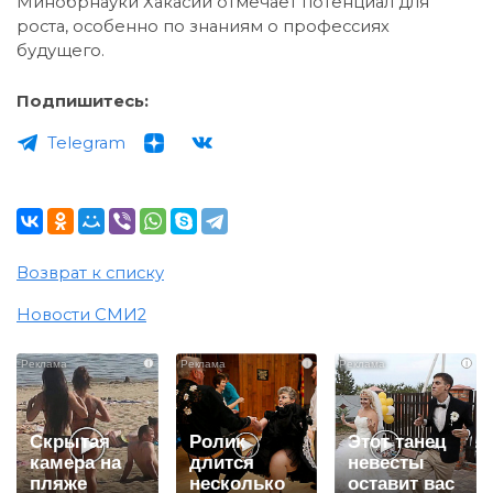
Минобрнауки Хакасии отмечает потенциал для
роста, особенно по знаниям о профессиях
будущего.
Подпишитесь:
Telegram
Возврат к списку
Новости СМИ2
i
i
i
Скрытая
Ролик
Этот танец
камера на
длится
невесты
пляже
несколько
оставит вас