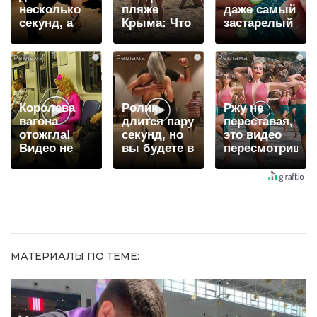
несколько
пляже
даже самый
секунд, а
Крыма: Что
застарелый
смеяться
люди
грибок: вот
вы будете
вытворяют,
хитрость
i
i
i
долго
когда их не
видят...
Королева
Ролик
Ржу не
вагона
длится пару
переставая,
отожгла!
секунд, но
это видео
Видео не
вы будете в
пересмотришь
оставит
шоке от
не раз
равнодушным
увиденного
МАТЕРИАЛЫ ПО ТЕМЕ: