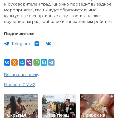
и руководителей традиционно проведут выездное
мероприятие, где их ждут образовательные,
культурные и спортивные активности, а также
вручение наград наиболее инициативным ребятам.
Подпишитесь:
Telegram
Возврат к списку
Новости СМИ2
i
i
i
Скрытая
Этот танец
Грибок на