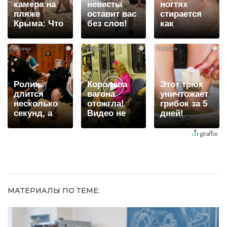
камера на
невесты
ногтях
пляже
оставит вас
стирается
Крыма: Что
без слов!
как
люди
Пересмотрела
ластиком!
вытворяют,
10 раз
Простой
i
i
i
когда их не
домашний
видят...
метод
Ролик
Королева
Этот трюк
длится
вагона
уничтожает
несколько
отожгла!
грибок за 5
секунд, а
Видео не
дней!
смеяться
оставит
вы будете
равнодушным
долго
МАТЕРИАЛЫ ПО ТЕМЕ: