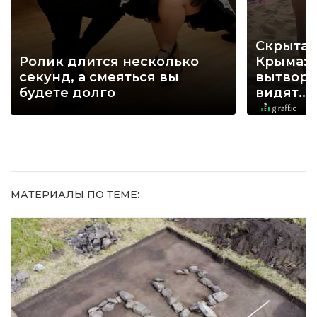
Скрытая
Ролик длится несколько
Крыма: 
секунд, а смеяться вы
вытворя
будете долго
видят...
МАТЕРИАЛЫ ПО ТЕМЕ: