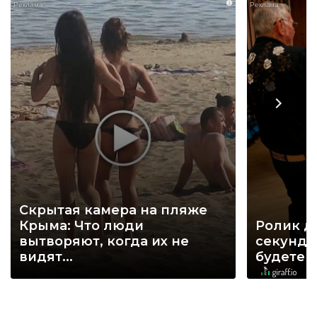
i
Скрытая камера на пляже
Крыма: Что люди
Ролик д
вытворяют, когда их не
секунд, 
видят...
будете 