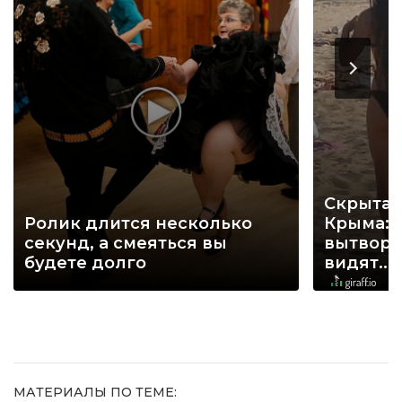
Скрытая
Ролик длится несколько
Крыма: 
секунд, а смеяться вы
вытворя
будете долго
видят...
МАТЕРИАЛЫ ПО ТЕМЕ: