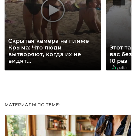
Скрытая камера на пляже
Крыма: Что люди
Этот тан
вытворяют, когда их не
вас без
видят...
10 раз
МАТЕРИАЛЫ ПО ТЕМЕ: