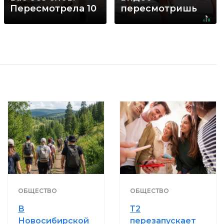
Пересмотрела 10
пересмотришь
раз
не раз
ОБЩЕСТВО
ОБЩЕСТВО
В
Т2
Новосибирской
перезапускает