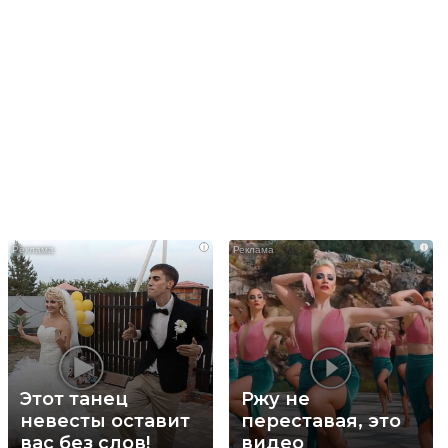
i
i
Этот танец
Ржу не
невесты оставит
переставая, это
вас без слов!
видео