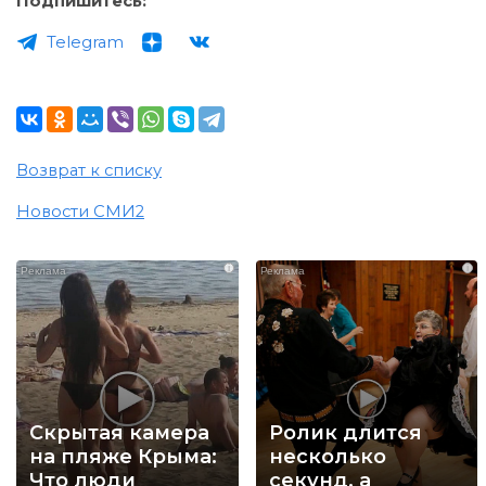
Подпишитесь:
Telegram
Возврат к списку
Новости СМИ2
i
i
Скрытая камера
Ролик длится
на пляже Крыма:
несколько
Что люди
секунд, а