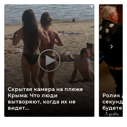
i
Скрытая камера на пляже
Крыма: Что люди
Ролик д
вытворяют, когда их не
секунд, 
видят...
будете 