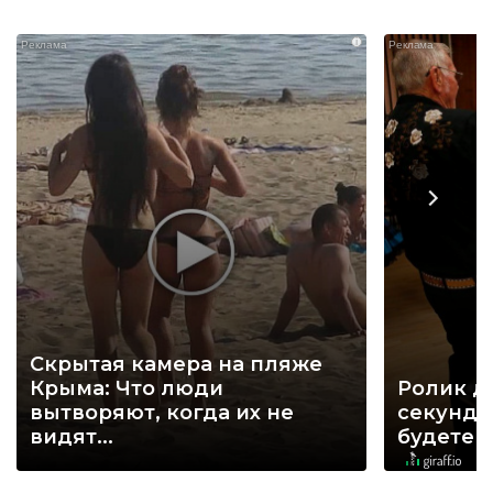
i
Скрытая камера на пляже
Крыма: Что люди
Ролик д
вытворяют, когда их не
секунд, 
видят...
будете 