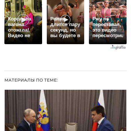
долго
когда их не
видят...
Королева
Ролик
Ржу не
вагона
длится пару
переставая,
отожгла!
секунд, но
это видео
Видео не
вы будете в
пересмотришь
оставит
шоке от
не раз
равнодушным
увиденного
МАТЕРИАЛЫ ПО ТЕМЕ: