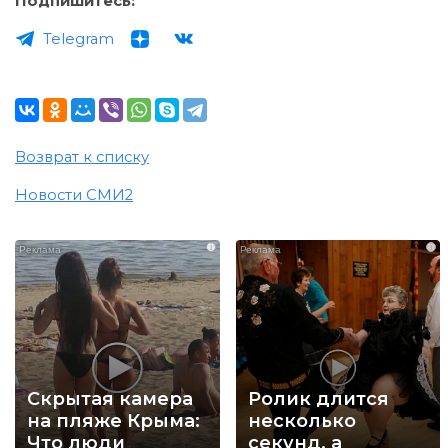
Подпишитесь:
Telegram
Возврат к списку
Новости СМИ2
i
i
Скрытая камера
Ролик длится
на пляже Крыма:
несколько
Что люди
секунд, а