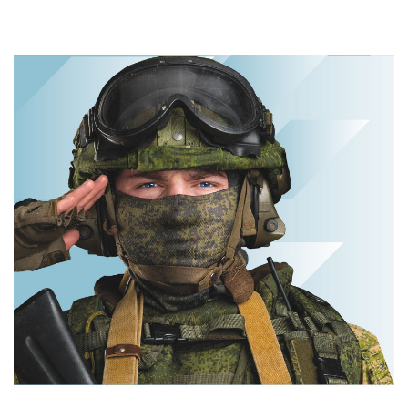
от увиденного
пересмотришь
не раз