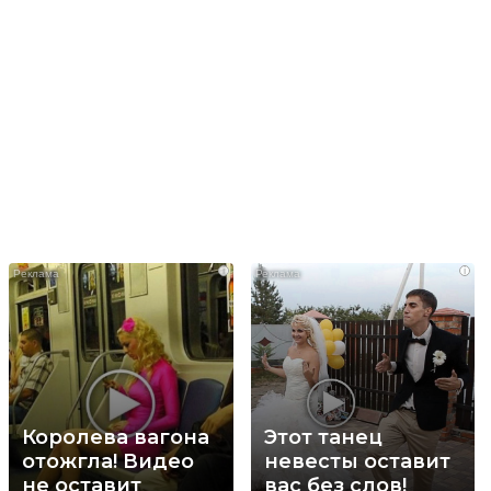
i
i
Королева вагона
Этот танец
отожгла! Видео
невесты оставит
не оставит
вас без слов!