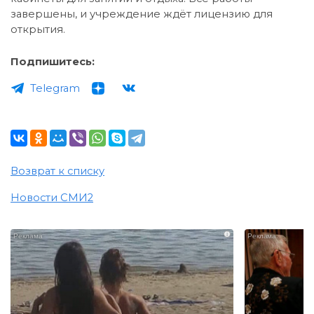
завершены, и учреждение ждёт лицензию для
открытия.
Подпишитесь:
Telegram
Возврат к списку
Новости СМИ2
i