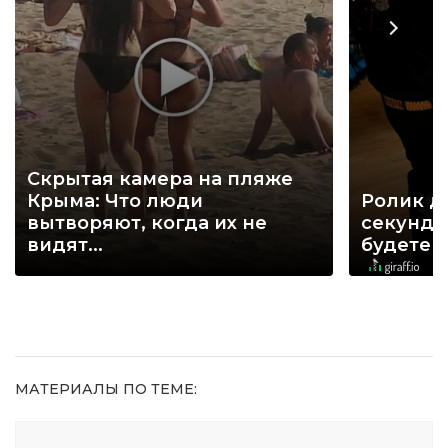
Скрытая камера на пляже
Крыма: Что люди
Ролик д
вытворяют, когда их не
секунд, 
видят...
будете 
МАТЕРИАЛЫ ПО ТЕМЕ: