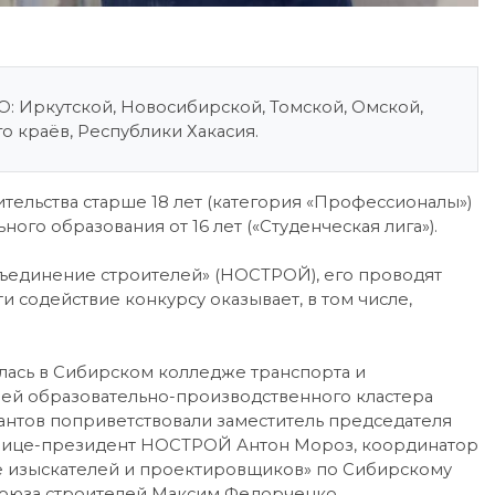
О: Иркутской, Новосибирской, Томской, Омской,
о краёв, Республики Хакасия.
ительства старше 18 лет (категория «Профессионалы»)
го образования от 16 лет («Студенческая лига»).
ъединение строителей» (НОСТРОЙ), его проводят
 содействие конкурсу оказывает, в том числе,
лась в Сибирском колледже транспорта и
ацией образовательно-производственного кластера
антов поприветствовали заместитель председателя
, вице-президент НОСТРОЙ Антон Мороз, координатор
 изыскателей и проектировщиков» по Сибирскому
союза строителей Максим Федорченко.