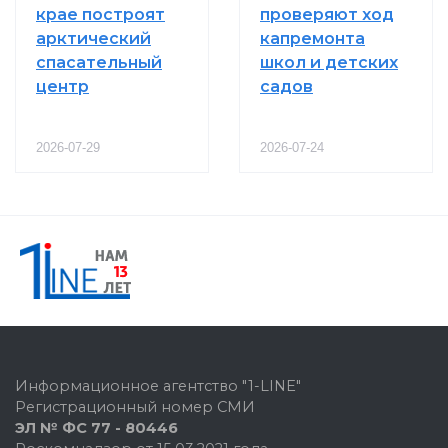
крае построят
проверяют ход
арктический
капремонта
спасательный
школ и детских
центр
садов
2026-07-29
2026-07-24
Информационное агентство "1-LINE"
Регистрационный номер СМИ
ЭЛ № ФС 77 - 80446