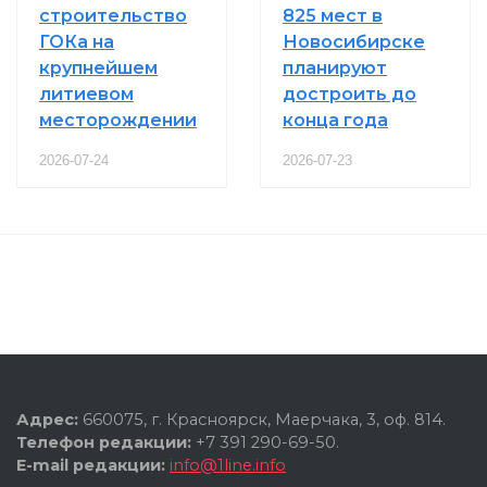
строительство
825 мест в
ГОКа на
Новосибирске
крупнейшем
планируют
литиевом
достроить до
месторождении
конца года
2026-07-24
2026-07-23
Адрес:
660075, г. Красноярск, Маерчака, 3, оф. 814.
Телефон редакции:
+7 391 290-69-50.
E-mail редакции:
info@1line.info