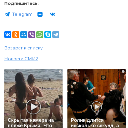
Подпишитесь:
Telegram
Возврат к списку
Новости СМИ2
i
i
Скрытая камера на
Ролик длится
пляже Крыма: Что
несколько секунд, а