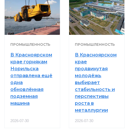
ПРОМЫШЛЕННОСТЬ
ПРОМЫШЛЕННОСТЬ
В Красноярском
В Красноярском
крае горнякам
крае
Норильска
продвинутая
отправлена ещё
молодёжь
одна
выбирает
обновлённая
стабильность и
подземная
перспективы
машина
роста в
металлургии
2026-07-30
2026-07-30