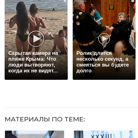
i
i
Скрытая камера на
Ролик длится
пляже Крыма: Что
несколько секунд, а
люди вытворяют,
смеяться вы будете
когда их не видят...
долго
МАТЕРИАЛЫ ПО ТЕМЕ: