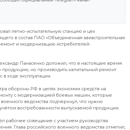
м сообщил официальный Telegram-канал
овал летно-испытательную станцию и цех
ящего в состав ПАО «Объединенная авиастроительная
ремонт и модернизацию истребителей-
ександр Панасенко доложил, что в настоящее время
ю продукцию, но производить капитальный ремонт
 в ходе эксплуатации.
тра обороны РФ в целях экономии средств на
монту с модернизацией боевых машин, которые
 военного ведомства подчеркнул, что нужно
 учётом востребованности выпускаемой продукции.
ёл рабочее совещание с участием руководства
ния. Глава российского военного ведомства отметил,