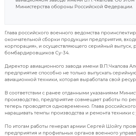
авиационном заводе имени В.П.Чкалова. Об это
Министерства обороны Российской Федерации.
Глава российского военного ведомства проинспектир
окончательной сборки продукции предприятия, вход
корпорация», и осуществляющего серийный выпуск, 
бомбардировщиков Су-34.
Директор авиационного завода имени В.П.Чкалова Ал
предприятие способно не только выпускать серийну
авиационной техники, которая выработала свой ресурс
В соответствии с ранее отданными указаниями Минис
производство, предприятие совмещает работы по ре
теперь проводятся одновременно. Глава российского
наращивать темпы производства и ремонта техники с
По итогам работы генерал армии Сергей Шойгу пров
предприятия и профильных органов военного управле