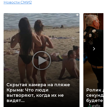
Новости СМИ2
i
Скрытая камера на пляже
Крыма: Что люди
Ролик д
вытворяют, когда их не
секунд, 
видят...
будете 