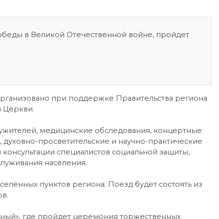
обеды в Великой Отечественной войне, пройдет
организовано при поддержке Правительства региона
 Церкви.
лужителей, медицинские обследования, концертные
, духовно-просветительские и научно-практические
 консультации специалистов социальной защиты,
служивания населения.
селённых пунктов региона. Поезд будет состоять из
ов.
авный», где пройдет церемония торжественных