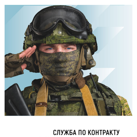
Ролик длится
Ролик из Омска:
пару секунд, но
вы будете
вы будете в шоке
смеяться долго
от увиденного