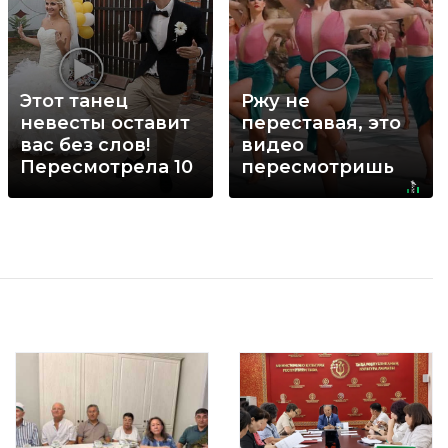
Этот танец
Ржу не
невесты оставит
переставая, это
вас без слов!
видео
Пересмотрела 10
пересмотришь
раз
не раз