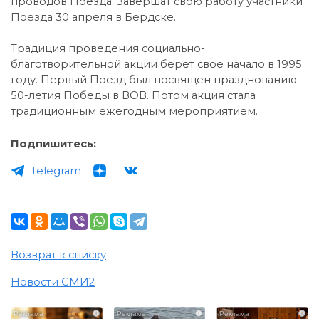
проводов Поезда. Завершат свою работу участники
Поезда 30 апреля в Бердске.
Традиция проведения социально-
благотворительной акции берет свое начало в 1995
году. Первый Поезд был посвящен празднованию
50-летия Победы в ВОВ. Потом акция стала
традиционным ежегодным мероприятием.
Подпишитесь:
Telegram
Возврат к списку
Новости СМИ2
i
i
i