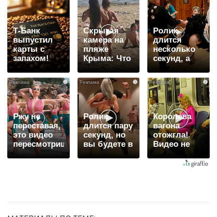
Т-Банк
Скрытая
Ролик
выпустил
камера на
длится
карты с
пляже
несколько
запахом!
Крыма: Что
секунд, а
люди
смеяться
вытворяют,
вы будете
i
i
i
когда их не
долго
видят...
Ржу не
Ролик
Королева
переставая,
длится пару
вагона
это видео
секунд, но
отожгла!
пересмотришь
вы будете в
Видео не
не раз
шоке от
оставит
увиденного
равнодушным