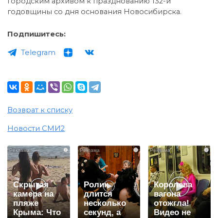
городским архивом к празднованию 132-й
годовщины со дня основания Новосибирска.
Подпишитесь:
Telegram
Возврат к списку
Новости СМИ2
i
i
i
Скрытая
Ролик
Королева
камера на
длится
вагона
пляже
несколько
отожгла!
Крыма: Что
секунд, а
Видео не