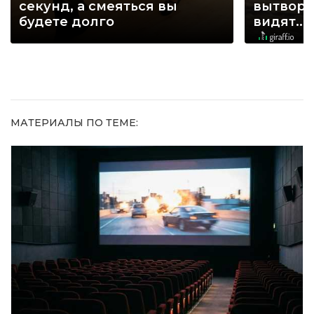
секунд, а смеяться вы
вытворя
будете долго
видят...
МАТЕРИАЛЫ ПО ТЕМЕ: