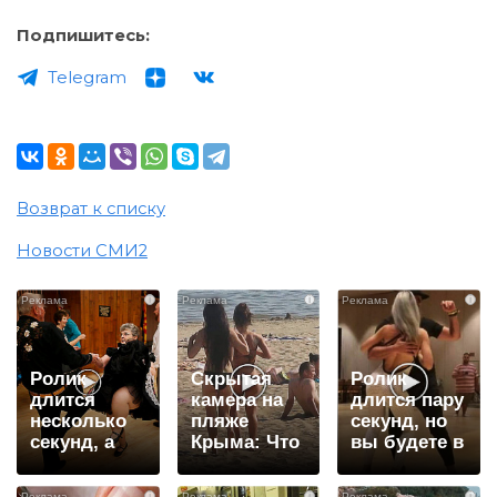
Подпишитесь:
Telegram
Возврат к списку
Новости СМИ2
i
i
i
Ролик
Скрытая
Ролик
длится
камера на
длится пару
несколько
пляже
секунд, но
секунд, а
Крыма: Что
вы будете в
смеяться
люди
шоке от
вы будете
вытворяют,
увиденного
i
i
i