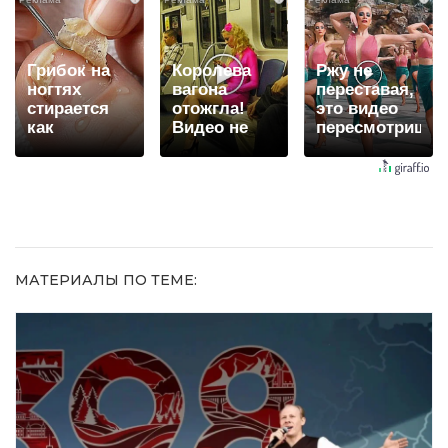
долго
когда их не
видят...
Грибок на
Королева
Ржу не
ногтях
вагона
переставая,
стирается
отожгла!
это видео
как
Видео не
пересмотришь
ластиком!
оставит
не раз
Простой
равнодушным
домашний
метод
МАТЕРИАЛЫ ПО ТЕМЕ: