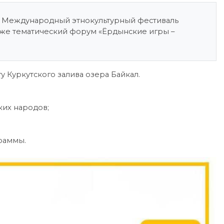
тся Международный этнокультурный фестиваль
акже тематический форум «Ёрдынские игры –
 Куркутского залива озера Байкал.
ких народов;
раммы.