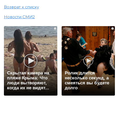
Возврат к списку
Новости СМИ2
i
i
Скрытая камера на
Ролик длится
пляже Крыма: Что
несколько секунд, а
люди вытворяют,
смеяться вы будете
когда их не видят...
долго