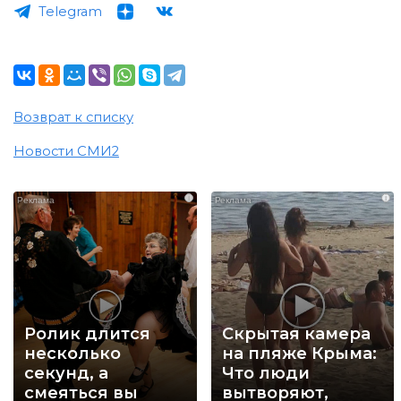
Telegram
Возврат к списку
Новости СМИ2
i
i
Ролик длится
Скрытая камера
несколько
на пляже Крыма:
секунд, а
Что люди
смеяться вы
вытворяют,