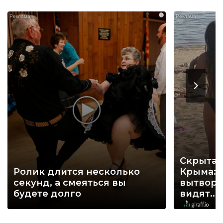
i
Скрытая
Ролик длится несколько
Крыма: 
секунд, а смеяться вы
вытворя
будете долго
видят...