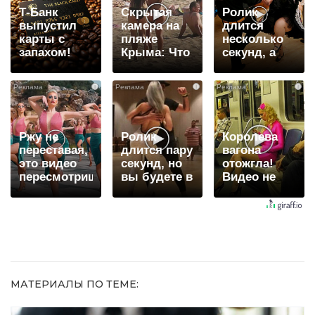
Т-Банк
Скрытая
Ролик
выпустил
камера на
длится
карты с
пляже
несколько
запахом!
Крыма: Что
секунд, а
люди
смеяться
вытворяют,
вы будете
i
i
i
когда их не
долго
видят...
Ржу не
Ролик
Королева
переставая,
длится пару
вагона
это видео
секунд, но
отожгла!
пересмотришь
вы будете в
Видео не
не раз
шоке от
оставит
увиденного
равнодушным
МАТЕРИАЛЫ ПО ТЕМЕ: