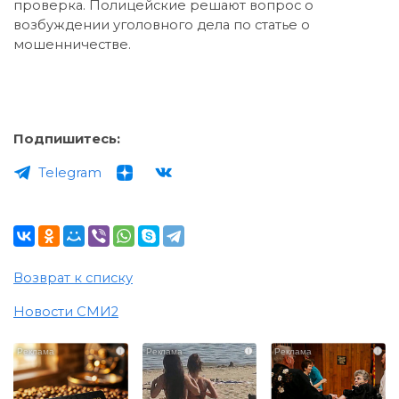
проверка. Полицейские решают вопрос о
возбуждении уголовного дела по статье о
мошенничестве.
Подпишитесь:
Telegram
Возврат к списку
Новости СМИ2
i
i
i