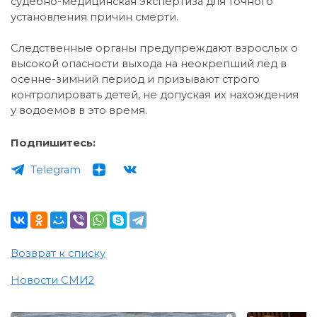
судебно-медицинская экспертиза для точного
установления причин смерти.
Следственные органы предупреждают взрослых о
высокой опасности выхода на неокрепший лёд в
осенне-зимний период и призывают строго
контролировать детей, не допуская их нахождения
у водоемов в это время.
Подпишитесь:
Telegram
Возврат к списку
Новости СМИ2
i