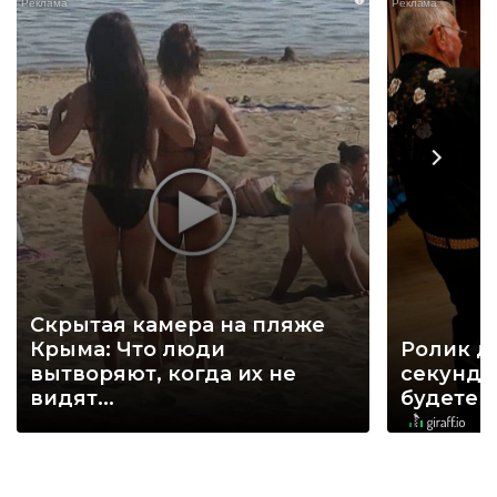
Скрытая камера на пляже
Крыма: Что люди
Ролик д
вытворяют, когда их не
секунд, 
видят...
будете 