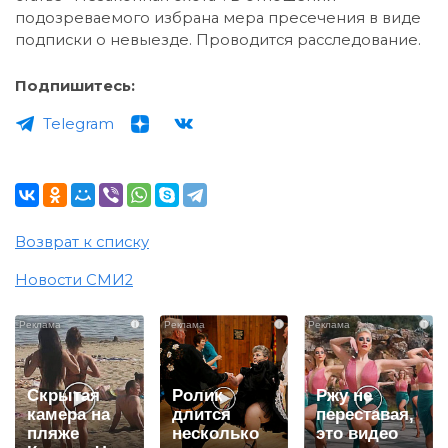
подозреваемого избрана мера пресечения в виде
подписки о невыезде. Проводится расследование.
Подпишитесь:
Telegram
Возврат к списку
Новости СМИ2
i
i
i
Скрытая
Ролик
Ржу не
камера на
длится
переставая,
пляже
несколько
это видео