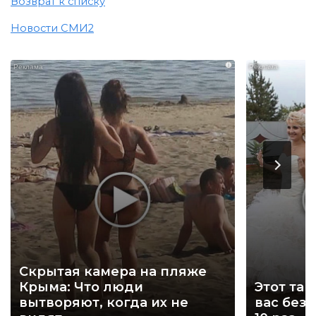
Возврат к списку
Новости СМИ2
i
Скрытая камера на пляже
Крыма: Что люди
Этот тан
вытворяют, когда их не
вас без