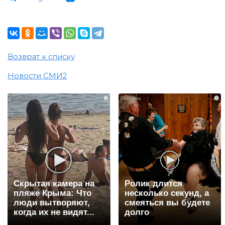
Возврат к списку
Новости СМИ2
i
i
Скрытая камера на
Ролик длится
пляже Крыма: Что
несколько секунд, а
люди вытворяют,
смеяться вы будете
когда их не видят...
долго