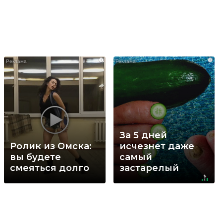
i
i
За 5 дней
Ролик из Омска:
исчезнет даже
вы будете
самый
смеяться долго
застарелый
грибок: вот
хитрость