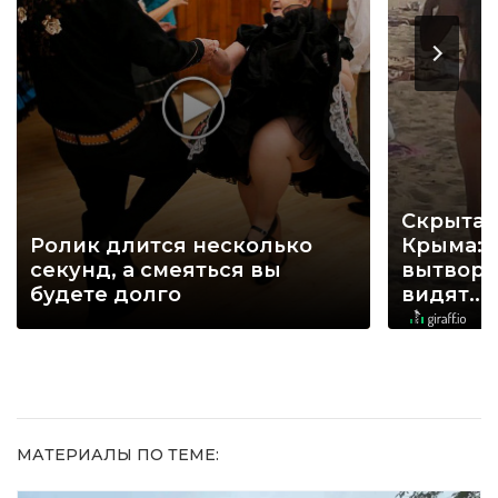
Скрытая
Ролик длится несколько
Крыма: 
секунд, а смеяться вы
вытворя
будете долго
видят...
МАТЕРИАЛЫ ПО ТЕМЕ: