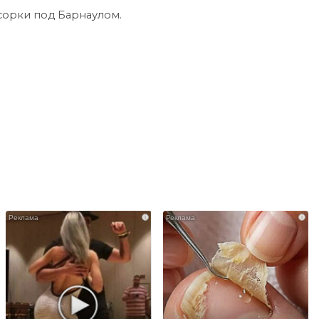
сорки под Барнаулом.
i
i