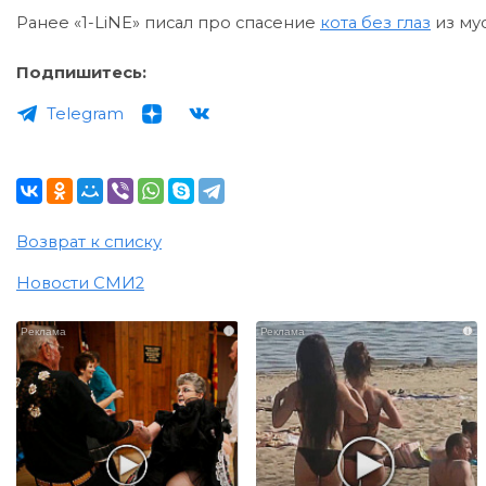
Ранее «1-LiNE» писал про спасение
кота без глаз
из му
Подпишитесь:
Telegram
Возврат к списку
Новости СМИ2
i
i