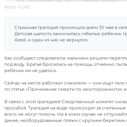
Фото: 1-LiNE
Страшная трагедия произошла днём 30 мая в сел
Детская шалость закончилась гибелью ребёнка: тр
Алей, и один из них не вернулся.
Как сообщают следователи, мальчики решили переплыт
под воду. Братья бросились на помощь, отчаянно пыта
ребёнка им не удалось.
Сейчас на месте работают спасатели — они ищут тело
по статье «Причинение смерти по неосторожности» и 
В связи с этой трагедией Следственный комитет снов
просьбой. Трагедия на воде происходит за считанные
всего не могут помочь. Ни в коем случае не отпускай
дикие, необорудованные пляжи с крутыми берегами 