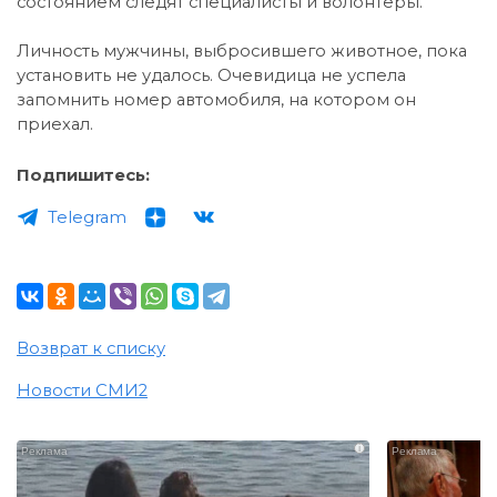
состоянием следят специалисты и волонтёры.
Личность мужчины, выбросившего животное, пока
установить не удалось. Очевидица не успела
запомнить номер автомобиля, на котором он
приехал.
Подпишитесь:
Telegram
Возврат к списку
Новости СМИ2
i