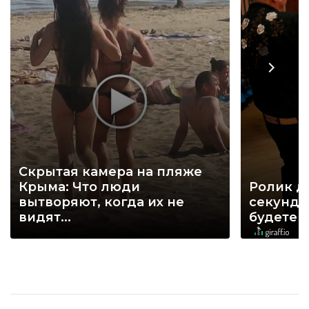
Скрытая камера на пляже
Крыма: Что люди
Ролик д
вытворяют, когда их не
секунд, 
видят...
будете 