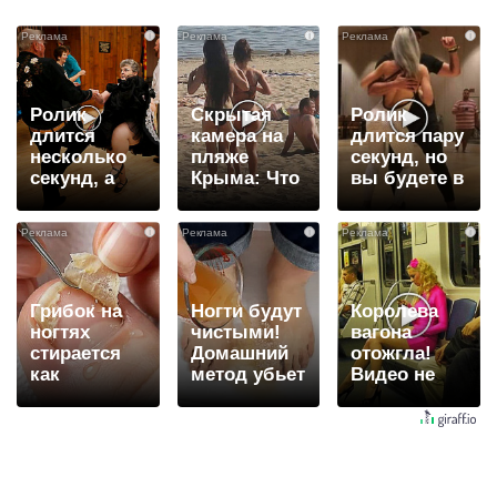
i
i
i
Ролик
Скрытая
Ролик
длится
камера на
длится пару
несколько
пляже
секунд, но
секунд, а
Крыма: Что
вы будете в
смеяться
люди
шоке от
вы будете
вытворяют,
увиденного
i
i
i
долго
когда их не
видят...
Грибок на
Ногти будут
Королева
ногтях
чистыми!
вагона
стирается
Домашний
отожгла!
как
метод убьет
Видео не
ластиком!
грибок,
оставит
Простой
возьмите
равнодушным
домашний
3%-ю…
метод