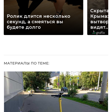
Скрытая
Ролик длится несколько
Крыма: 
секунд, а смеяться вы
вытворя
будете долго
видят...
МАТЕРИАЛЫ ПО ТЕМЕ: