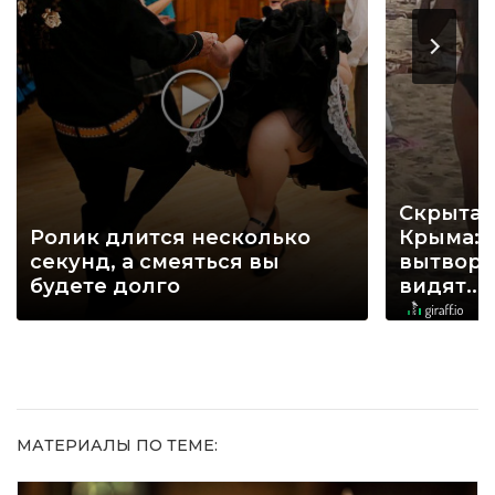
Скрытая
Ролик длится несколько
Крыма: 
секунд, а смеяться вы
вытворя
будете долго
видят...
МАТЕРИАЛЫ ПО ТЕМЕ: