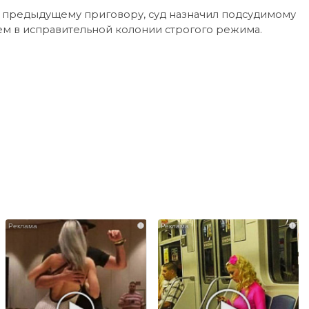
о предыдущему приговору, суд назначил подсудимому
ем в исправительной колонии строгого режима.
i
i