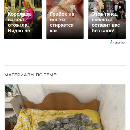
видят...
Королева
Грибок на
Этот танец
вагона
ногтях
невесты
отожгла!
стирается
оставит вас
Видео не
как
без слов!
оставит
ластиком!
Пересмотрела
равнодушным
Простой
10 раз
домашний
метод
МАТЕРИАЛЫ ПО ТЕМЕ: