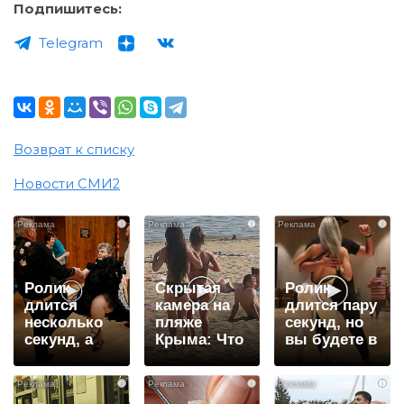
Подпишитесь:
Telegram
Возврат к списку
Новости СМИ2
i
i
i
Ролик
Скрытая
Ролик
длится
камера на
длится пару
несколько
пляже
секунд, но
секунд, а
Крыма: Что
вы будете в
смеяться
люди
шоке от
вы будете
вытворяют,
увиденного
i
i
i
долго
когда их не