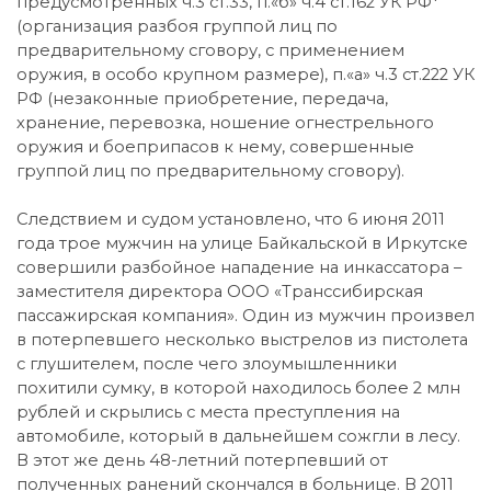
предусмотренных ч.3 ст.33, п.«б» ч.4 ст.162 УК РФ*
(организация разбоя группой лиц по
предварительному сговору, с применением
оружия, в особо крупном размере), п.«а» ч.3 ст.222 УК
РФ (незаконные приобретение, передача,
хранение, перевозка, ношение огнестрельного
оружия и боеприпасов к нему, совершенные
группой лиц по предварительному сговору).
Следствием и судом установлено, что 6 июня 2011
года трое мужчин на улице Байкальской в Иркутске
совершили разбойное нападение на инкассатора –
заместителя директора ООО «Транссибирская
пассажирская компания». Один из мужчин произвел
в потерпевшего несколько выстрелов из пистолета
с глушителем, после чего злоумышленники
похитили сумку, в которой находилось более 2 млн
рублей и скрылись с места преступления на
автомобиле, который в дальнейшем сожгли в лесу.
В этот же день 48-летний потерпевший от
полученных ранений скончался в больнице. В 2011