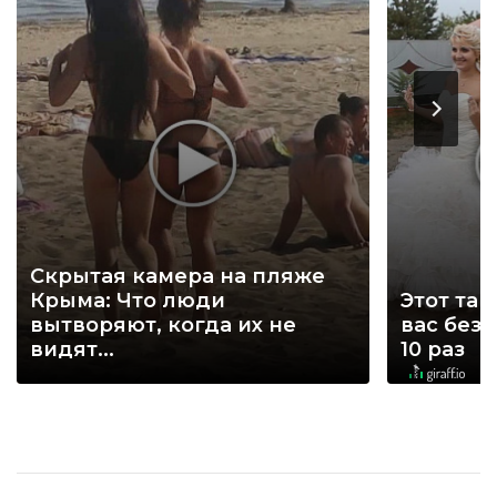
Скрытая камера на пляже
Крыма: Что люди
Этот тан
вытворяют, когда их не
вас без
видят...
10 раз