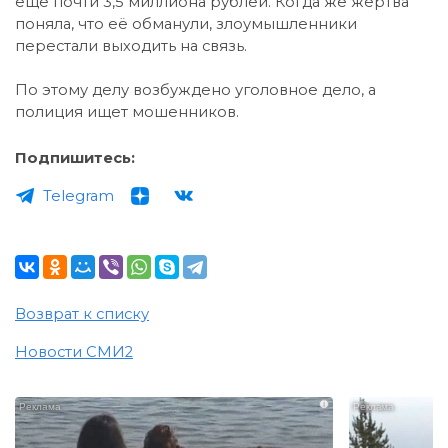
ещё почти 3,5 миллиона рублей. Когда же жертва
поняла, что её обманули, злоумышленники
перестали выходить на связь.
По этому делу возбуждено уголовное дело, а
полиция ищет мошенников.
Подпишитесь:
Telegram
Возврат к списку
Новости СМИ2
i