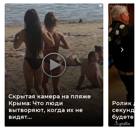
i
Скрытая камера на пляже
Крыма: Что люди
Ролик д
вытворяют, когда их не
секунд, 
видят...
будете 