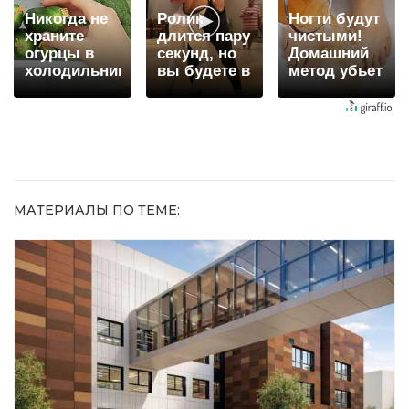
Никогда не
Ролик
Ногти будут
храните
длится пару
чистыми!
огурцы в
секунд, но
Домашний
холодильнике:
вы будете в
метод убьет
есть один
шоке от
грибок,
маленький
увиденного
возьмите
секрет
3%-ю…
МАТЕРИАЛЫ ПО ТЕМЕ: