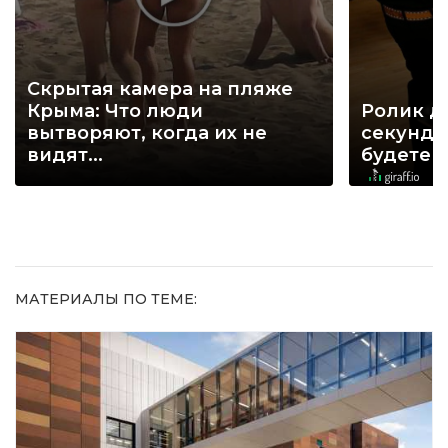
Скрытая камера на пляже
Крыма: Что люди
Ролик д
вытворяют, когда их не
секунд, 
видят...
будете 
МАТЕРИАЛЫ ПО ТЕМЕ: