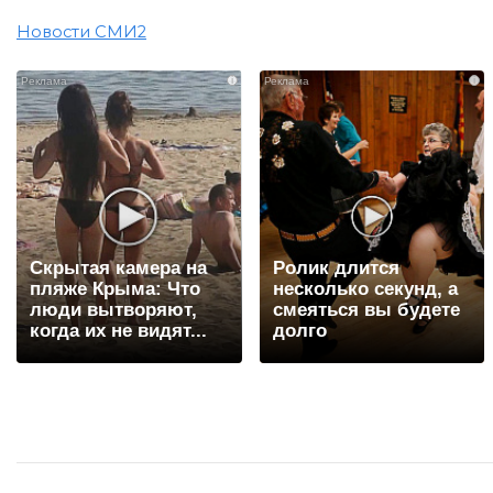
Новости СМИ2
i
i
Скрытая камера на
Ролик длится
пляже Крыма: Что
несколько секунд, а
люди вытворяют,
смеяться вы будете
когда их не видят...
долго