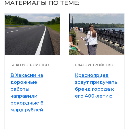
МАТЕРИАЛЫ ПО ТЕМЕ:
БЛАГОУСТРОЙСТВО
БЛАГОУСТРОЙСТВО
В Хакасии на
Красноярцев
дорожные
зовут придумать
работы
бренд города к
направили
его 400-летию
рекордные 6
млрд рублей