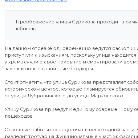
Преображение улицы Сурикова проходит в рамка
юбилею.
На данном отрезке одновременно ведутся раскопки 
приступили к изысканиям, поскольку улица находится
у храма сняли старое покрытие и смонтировали врем
завезли новые гранитные бордюры.
Стоит отметить, что улица Сурикова представляет соб
историческом центре, которые планируется обновить
от улицы Дубровинского до улицы Марковского.
Улицу Сурикова приведут к единому современному об
пешеходов.
Основные работы сосредоточат в пешеходной части. З
разделит тротуар на функциональные участки: фасадны