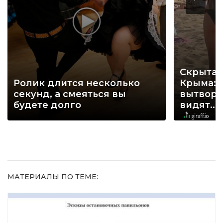
Скрытая
Ролик длится несколько
Крыма: 
секунд, а смеяться вы
вытворя
будете долго
видят...
МАТЕРИАЛЫ ПО ТЕМЕ: