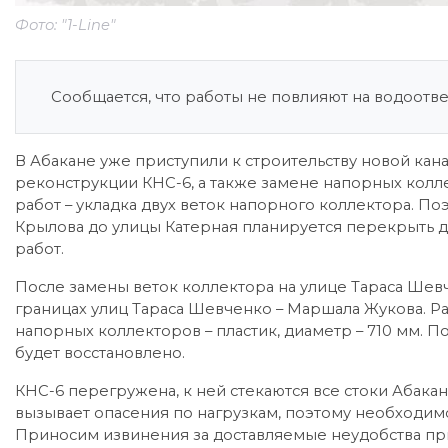
Фото: "1-Line"
Сообщается, что работы не повлияют на водоотв
В Абакане уже приступили к строительству новой кана
реконструкции КНС-6, а также замене напорных кол
работ – укладка двух веток напорного коллектора. По
Крылова до улицы Катерная планируется перекрыть д
работ.
После замены веток коллектора на улице Тараса Шев
границах улиц Тараса Шевченко – Маршала Жукова. Ра
напорных коллекторов – пластик, диаметр – 710 мм.
будет восстановлено.
КНС-6 перегружена, к ней стекаются все стоки Абака
вызывает опасения по нагрузкам, поэтому необходим
Приносим извинения за доставляемые неудобства п