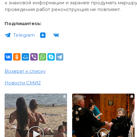
к знаковой информации и заранее продумать маршру
проведения работ реконструкция не повлияет.
Подпишитесь:
Telegram
Возврат к списку
Новости СМИ2
i
i