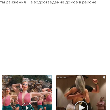
ты движения. На водоотведение домов в районе
i
i