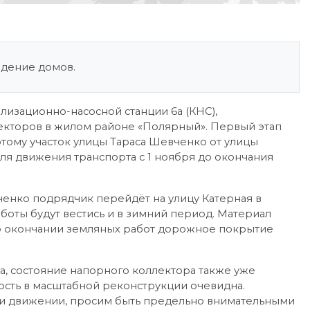
едение домов.
лизационно-насосной станции 6а (КНС),
лекторов в жилом районе «Полярный». Первый этап
этому участок улицы Тараса Шевченко от улицы
ля движения транспорта с 1 ноября до окончания
ченко подрядчик перейдёт на улицу Катерная в
боты будут вестись и в зимний период. Материал
 По окончании земляных работ дорожное покрытие
на, состояние напорного коллектора также уже
ость в масштабной реконструкции очевидна.
ри движении, просим быть предельно внимательными