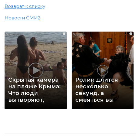
Возврат к списку
Новости СМИ2
i
i
Скрытая камера
Ролик длится
на пляже Крыма:
несколько
Что люди
секунд, а
вытворяют,
смеяться вы
когда их не
будете долго
видят...