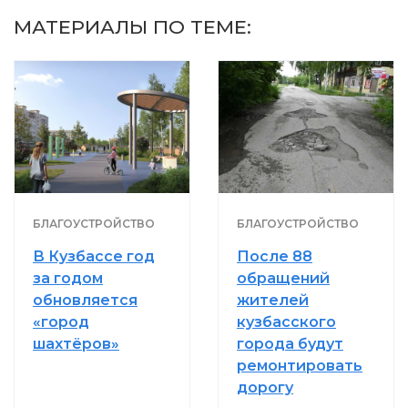
МАТЕРИАЛЫ ПО ТЕМЕ:
БЛАГОУСТРОЙСТВО
БЛАГОУСТРОЙСТВО
В Кузбассе год
После 88
за годом
обращений
обновляется
жителей
«город
кузбасского
шахтёров»
города будут
ремонтировать
дорогу