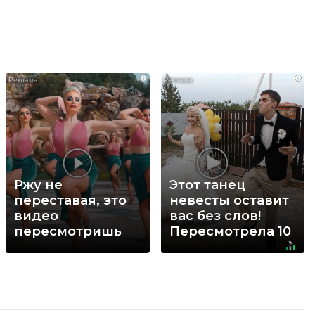
i
i
Ржу не
Этот танец
переставая, это
невесты оставит
видео
вас без слов!
пересмотришь
Пересмотрела 10
не раз
раз