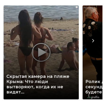
i
Скрытая камера на пляже
Крыма: Что люди
Ролик д
вытворяют, когда их не
секунд, 
видят...
будете 